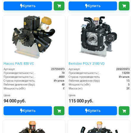
Купить
Купить
Насос PA/S 830 VC
Bertolini POLY 2180 VD
Артикул
237550973
Артикул
289220973
Производительность (л/мин)
78
Производительность (л/ч)
10200
Производительность (л/ч)
4680
Страна-производитель
Италия
Страна-производитель
Италия
Рабочее давление (бар)
15
Рабочее давление (бар)
40
Мощность (кВт)
5
Мощность (кВт)
6
Масса (кг)
26
Цена
Цена
94 000 руб.
115 000 руб.
Купить
Купить