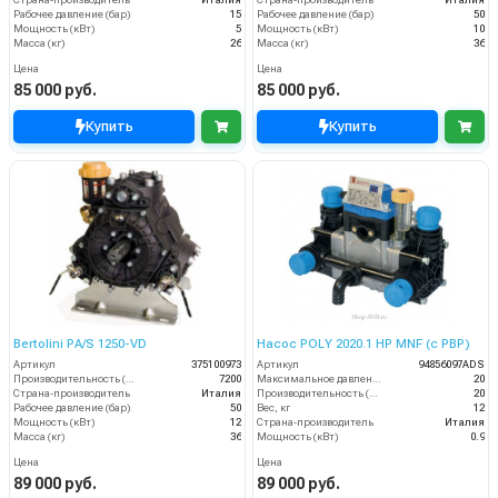
Рабочее давление (бар)
15
Рабочее давление (бар)
50
Мощность (кВт)
5
Мощность (кВт)
10
Масса (кг)
26
Масса (кг)
36
Цена
Цена
85 000 руб.
85 000 руб.
Купить
Купить
Bertolini PA/S 1250-VD
Насос POLY 2020.1 HP MNF (с PBP)
Артикул
375100973
Артикул
94856097ADS
Производительность (л/ч)
7200
Максимальное давление (бар)
20
Страна-производитель
Италия
Производительность (л/мин)
20
Рабочее давление (бар)
50
Вес, кг
12
Мощность (кВт)
12
Страна-производитель
Италия
Масса (кг)
36
Мощность (кВт)
0.9
Цена
Цена
89 000 руб.
89 000 руб.