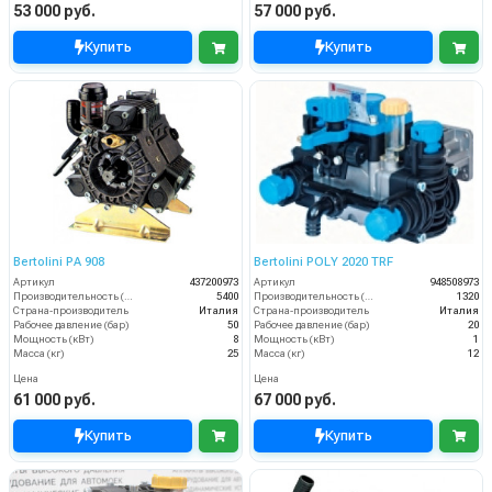
53 000 руб.
57 000 руб.
Купить
Купить
Bertolini PA 908
Bertolini POLY 2020 TRF
Артикул
437200973
Артикул
948508973
Производительность (л/ч)
5400
Производительность (л/ч)
1320
Страна-производитель
Италия
Страна-производитель
Италия
Рабочее давление (бар)
50
Рабочее давление (бар)
20
Мощность (кВт)
8
Мощность (кВт)
1
Масса (кг)
25
Масса (кг)
12
Цена
Цена
61 000 руб.
67 000 руб.
Купить
Купить