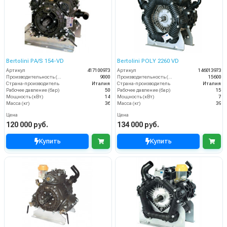
Bertolini PA/S 154-VD
Bertolini POLY 2260 VD
Артикул
417100973
Артикул
146013973
Производительность (л/ч)
9000
Производительность (л/ч)
15600
Страна-производитель
Италия
Страна-производитель
Италия
Рабочее давление (бар)
50
Рабочее давление (бар)
15
Мощность (кВт)
14
Мощность (кВт)
7
Масса (кг)
36
Масса (кг)
39
Цена
Цена
120 000 руб.
134 000 руб.
Купить
Купить