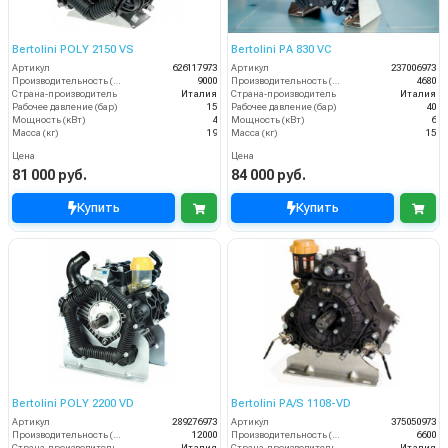
Bertolini POLY 2150 VS
Bertolini PA 830 VC
Артикул
626117973
Артикул
237006973
Производительность (л/ч)
9000
Производительность (л/ч)
4680
Страна-производитель
Италия
Страна-производитель
Италия
Рабочее давление (бар)
15
Рабочее давление (бар)
40
Мощность (кВт)
4
Мощность (кВт)
6
Масса (кг)
19
Масса (кг)
15
Цена
Цена
81 000 руб.
84 000 руб.
Купить
Купить
Bertolini POLY 2200 VD
Bertolini PA/S 1108-VD
Артикул
289276973
Артикул
375050973
Производительность (л/ч)
12000
Производительность (л/ч)
6600
Страна-производитель
Италия
Страна-производитель
Италия