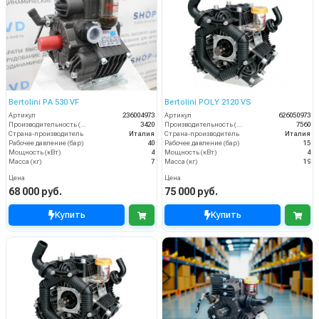
Bertolini PA 530 VF
Bertolini POLY 2120 VS
Артикул
236004973
Артикул
626050973
Производительность (л/ч)
3420
Производительность (л/ч)
7560
Страна-производитель
Италия
Страна-производитель
Италия
Рабочее давление (бар)
40
Рабочее давление (бар)
15
Мощность (кВт)
4
Мощность (кВт)
4
Масса (кг)
7
Масса (кг)
19
Цена
Цена
68 000 руб.
75 000 руб.
Купить
Купить