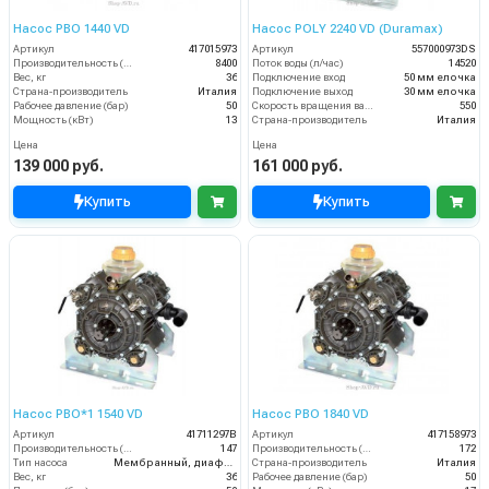
Насос PBO 1440 VD
Насос POLY 2240 VD (Duramax)
Артикул
417015973
Артикул
557000973DS
Производительность (л/ч)
8400
Поток воды (л/час)
14520
Вес, кг
36
Подключение вход
50 мм елочка
Страна-производитель
Италия
Подключение выход
30 мм елочка
Рабочее давление (бар)
50
Скорость вращения вала (об/мин)
550
Мощность (кВт)
13
Страна-производитель
Италия
Цена
Цена
139 000 руб.
161 000 руб.
Купить
Купить
Насос PBO*1 1540 VD
Насос PBO 1840 VD
Артикул
41711297B
Артикул
417158973
Производительность (л/мин)
147
Производительность (л/мин)
172
Тип насоса
Мембранный, диафрагменный
Страна-производитель
Италия
Вес, кг
36
Рабочее давление (бар)
50