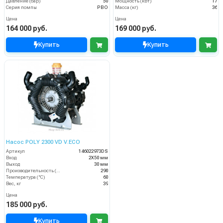
Давление (бар)
50
Мощность (кВт)
17
Серия помпы
PBO
Масса (кг)
36
Цена
Цена
164 000 руб.
169 000 руб.
Купить
Купить
Насос POLY 2300 VD V.ECO
Артикул
146022973DS
Вход
2Х50 мм
Выход
30 мм
Производительность (л/мин)
290
Температура (°C)
60
Вес, кг
39
Цена
185 000 руб.
Купить