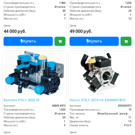
Производительность (л/ч)
1980
Производительность (л/ч)
1200
Страна-производитель
Италия
Страна-производитель
Италия
Рабочее давление (бар)
40
Рабочее давление (бар)
20
Мощность (кВт)
2
Мощность (кВт)
1
Масса (кг)
7
Масса (кг)
12
Цена
Цена
44 000 руб.
49 000 руб.
Купить
Купить
Bertolini POLY 2025 VF
Насос POLY 2073 VS 635000973DS
Артикул
948614973
Артикул
635000973
Производительность (л/ч)
1620
Производительность (л/мин)
75
Страна-производитель
Италия
Тип насоса
Мембранный, диафрагменный
Рабочее давление (бар)
20
Вес, кг
11
Мощность (кВт)
1
Давление (бар)
15
Масса (кг)
6
Серия помпы
POLY
Цена
Цена