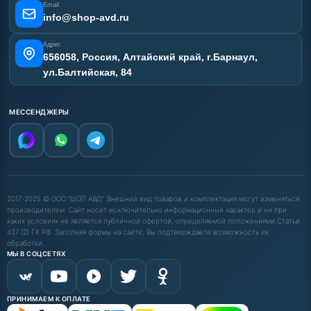
Email
info@shop-avd.ru
Адрес
656058, Россия, Алтайский край, г.Барнаул,
ул.Балтийская, 84
МЕССЕНДЖЕРЫ
2017-2025 © ООО "ШОП АВД". Внешний вид товаров и комплектация могут изменяться
производителем. Сайт носит исключительно информационный характер и ни при
каких условиях не является публичной офертой, определяемой положениями Статьи
437 (2) ГК РФ. Заполняя формы на сайте, Вы подтверждаете возможность их
обработки.
МЫ В СОЦСЕТЯХ
ПРИНИМАЕМ К ОПЛАТЕ