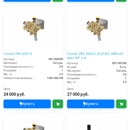
Comet VRX 2527 G
Comet VRX 2524 G (9,5/165) 3400 об/
мин.3/4” п.в.
Артикул
6511002500
Материал
Латунь
Артикул
6511001500
Производительность (л/мин)
9.5
By-pass
Есть
В коробке
1
Материал
Латунь
Вес, кг
3.5
Производительность (л/мин)
9.5
Габаритные размеры, мм
162x162x168
В коробке
1
Вес, кг
3.5
Цена
Цена
24 000 руб.
27 000 руб.
Купить
Купить