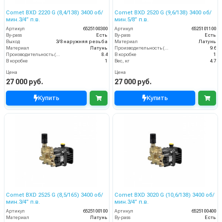
Comet BXD 2220 G (8,4/138) 3400 об/
Comet BXD 2520 G (9,6/138) 3400 об/
мин.3/4” п.в.
мин.5/8” п.в.
Артикул
6525100300
Артикул
6525101100
By-pass
Есть
By-pass
Есть
Выход
3/8 наружняя резьба
Материал
Латунь
Материал
Латунь
Производительность (л/мин)
9.6
Производительность (л/мин)
8.4
В коробке
1
В коробке
1
Вес, кг
4.7
Цена
Цена
27 000 руб.
27 000 руб.
Купить
Купить
Comet BXD 2525 G (8,5/165) 3400 об/
Comet BXD 3020 G (10,6/138) 3400 об/
мин.3/4” п.в.
мин.3/4” п.в.
Артикул
6525100100
Артикул
6525100400
Материал
Латунь
By-pass
Есть