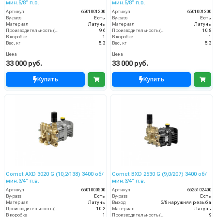
мин.5/8” п.в.
мин.5/8” п.в.
Артикул
6501001200
Артикул
6501001300
By-pass
Есть
By-pass
Есть
Материал
Латунь
Материал
Латунь
Производительность (л/мин)
9.6
Производительность (л/мин)
10.8
В коробке
1
В коробке
1
Вес, кг
5.3
Вес, кг
5.3
Цена
Цена
33 000 руб.
33 000 руб.
Купить
Купить
Comet AXD 3020 G (10,2/138) 3400 об/
Comet BXD 2530 G (9,0/207) 3400 об/
мин.3/4” п.в.
мин.3/4” п.в.
Артикул
6501000500
Артикул
6525102400
By-pass
Есть
By-pass
Есть
Материал
Латунь
Выход
3/8 наружняя резьба
Производительность (л/мин)
10.2
Материал
Латунь
В коробке
1
Производительность (л/мин)
9