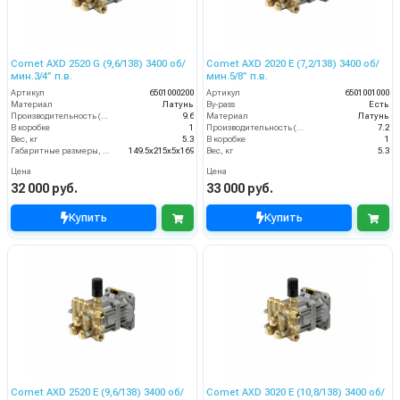
Comet AXD 2520 G (9,6/138) 3400 об/
Comet AXD 2020 E (7,2/138) 3400 об/
мин.3/4” п.в.
мин.5/8” п.в.
Артикул
6501000200
Артикул
6501001000
Материал
Латунь
By-pass
Есть
Производительность (л/мин)
9.6
Материал
Латунь
В коробке
1
Производительность (л/мин)
7.2
Вес, кг
5.3
В коробке
1
Габаритные размеры, мм
149.5x215x5x169
Вес, кг
5.3
Цена
Цена
32 000 руб.
33 000 руб.
Купить
Купить
Comet AXD 2520 E (9,6/138) 3400 об/
Comet AXD 3020 E (10,8/138) 3400 об/