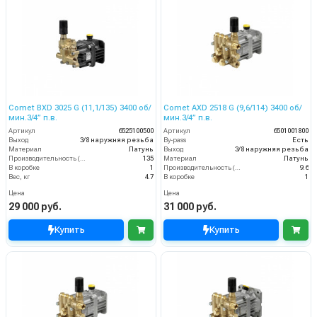
Comet BXD 3025 G (11,1/135) 3400 об/
Comet AXD 2518 G (9,6/114) 3400 об/
мин.3/4” п.в.
мин.3/4” п.в.
Артикул
6525100500
Артикул
6501001800
Выход
3/8 наружняя резьба
By-pass
Есть
Материал
Латунь
Выход
3/8 наружняя резьба
Производительность (л/мин)
135
Материал
Латунь
В коробке
1
Производительность (л/мин)
9.6
Вес, кг
4.7
В коробке
1
Цена
Цена
29 000 руб.
31 000 руб.
Купить
Купить