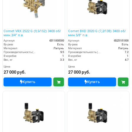
Comet VRX 2522 G (9,5/152) 3400 об/
Comet BXD 2020 G (7,2/138) 3400 об/
мин.3/4” п.в.
мин.5/8” п.в.
Артикул
6511000500
Артикул
6525101000
By-pass
Есть
By-pass
Есть
Материал
Латунь
Материал
Латунь
Производительность (л/мин)
9.5
Производительность (л/мин)
7.2
В коробке
1
В коробке
1
Вес, кг
3.3
Вес, кг
4.7
Цена
Цена
27 000 руб.
27 000 руб.
Купить
Купить