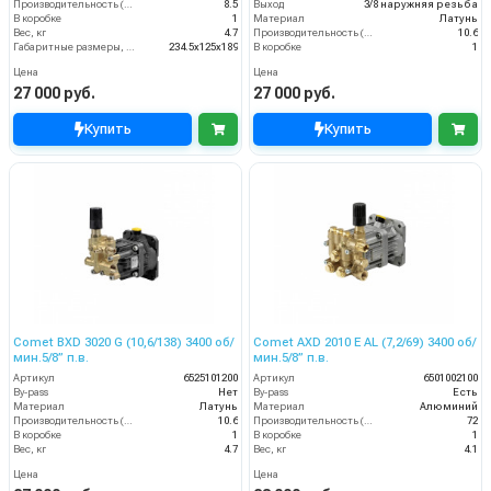
Производительность (л/мин)
8.5
Выход
3/8 наружняя резьба
В коробке
1
Материал
Латунь
Вес, кг
4.7
Производительность (л/мин)
10.6
Габаритные размеры, мм
234.5x125x189
В коробке
1
Цена
Цена
27 000 руб.
27 000 руб.
Купить
Купить
Comet BXD 3020 G (10,6/138) 3400 об/
Comet AXD 2010 E AL (7,2/69) 3400 об/
мин.5/8” п.в.
мин.5/8” п.в.
Артикул
6525101200
Артикул
6501002100
By-pass
Нет
By-pass
Есть
Материал
Латунь
Материал
Алюминий
Производительность (л/мин)
10.6
Производительность (л/мин)
72
В коробке
1
В коробке
1
Вес, кг
4.7
Вес, кг
4.1
Цена
Цена