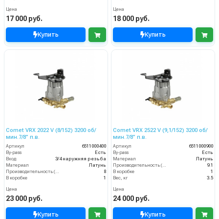
Цена
Цена
17 000 руб.
18 000 руб.
Купить
Купить
Comet VRX 2022 V (8/152) 3200 об/
Comet VRX 2522 V (9,1/152) 3200 об/
мин.7/8” п.в.
мин.7/8” п.в.
Артикул
6511000400
Артикул
6511000900
By-pass
Есть
By-pass
Есть
Вход
3/4 наружняя резьба
Материал
Латунь
Материал
Латунь
Производительность (л/мин)
9.1
Производительность (л/мин)
8
В коробке
1
В коробке
1
Вес, кг
3.5
Цена
Цена
23 000 руб.
24 000 руб.
Купить
Купить