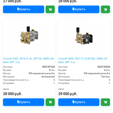
27 000 руб.
28 000 руб.
Купить
Купить
Comet AXD 2516 G AL (9/110) 3400 об/
Comet BXD 2527 G (9,0/185) 3400 об/
мин.3/4” п.в.
мин.3/4” п.в.
Артикул
6501001500
Артикул
6525100200
By-pass
Есть
By-pass
Есть
Выход
3/8 наружняя резьба
Выход
3/8 наружняя резьба
Материал
Алюминий
Материал
Латунь
Производительность (л/мин)
9
Производительность (л/мин)
9
В коробке
1
В коробке
1
Цена
Цена
28 000 руб.
29 000 руб.
Купить
Купить