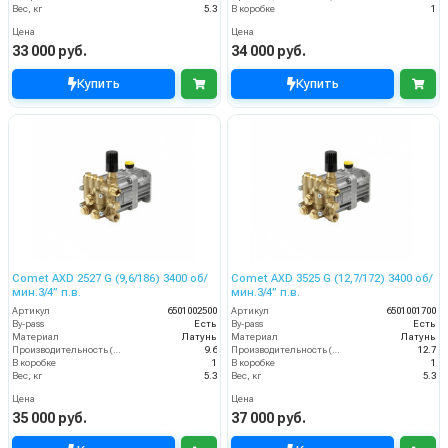
Вес, кг
5.3
В коробке
1
Цена
Цена
33 000 руб.
34 000 руб.
Купить
Купить
Comet AXD 2527 G (9,6/186) 3400 об/
Comet AXD 3525 G (12,7/172) 3400 об/
мин.3/4” п.в.
мин.3/4” п.в.
Артикул
6501002500
Артикул
6501001700
By-pass
Есть
By-pass
Есть
Материал
Латунь
Материал
Латунь
Производительность (л/мин)
9.6
Производительность (л/мин)
12.7
В коробке
1
В коробке
1
Вес, кг
5.3
Вес, кг
5.3
Цена
Цена
35 000 руб.
37 000 руб.