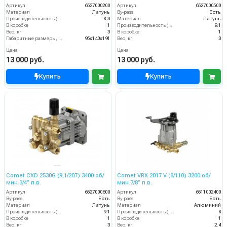
Артикул
6527000200
Артикул
6527000500
Материал
Латунь
By-pass
Есть
Производительность (л/мин)
8.3
Материал
Латунь
В коробке
1
Производительность (л/мин)
9.1
Вес, кг
3
В коробке
1
Габаритные размеры, мм
95x140x191
Вес, кг
3
Цена
Цена
13 000 руб.
13 000 руб.
Купить
Купить
Comet CXD 2530G (9,1/207) 3400 об/
Comet VRX 2017 V (8/110) 3200 об/
мин.3/4” п.в.
мин.7/8” п.в.
Артикул
6527000600
Артикул
6511002400
By-pass
Есть
By-pass
Есть
Материал
Латунь
Материал
Алюминий
Производительность (л/мин)
9.1
Производительность (л/мин)
8
В коробке
1
В коробке
1
Вес, кг
3
Вес, кг
2.4