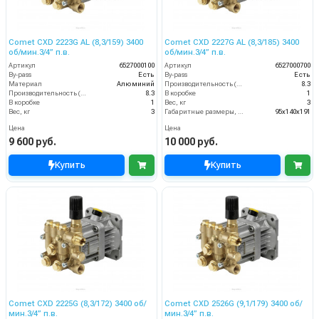
Comet CXD 2223G AL (8,3/159) 3400
Comet CXD 2227G AL (8,3/185) 3400
об/мин.3/4” п.в.
об/мин.3/4” п.в.
Артикул
6527000100
Артикул
6527000700
By-pass
Есть
By-pass
Есть
Материал
Алюминий
Производительность (л/мин)
8.3
Производительность (л/мин)
8.3
В коробке
1
В коробке
1
Вес, кг
3
Вес, кг
3
Габаритные размеры, мм
95x140x191
Цена
Цена
9 600 руб.
10 000 руб.
Купить
Купить
Comet CXD 2225G (8,3/172) 3400 об/
Comet CXD 2526G (9,1/179) 3400 об/
мин.3/4” п.в.
мин.3/4” п.в.