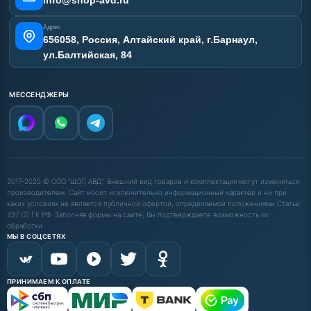
Адрес
656058, Россия, Алтайский край, г.Барнаул,
ул.Балтийская, 84
МЕССЕНДЖЕРЫ
2017-2025 © ООО "ШОП АВД". Внешний вид товаров и комплектация могут изменяться
производителем. Сайт носит исключительно информационный характер и ни при
каких условиях не является публичной офертой, определяемой положениями Статьи
437 (2) ГК РФ. Заполняя формы на сайте, Вы подтверждаете возможность их
обработки.
МЫ В СОЦСЕТЯХ
ПРИНИМАЕМ К ОПЛАТЕ