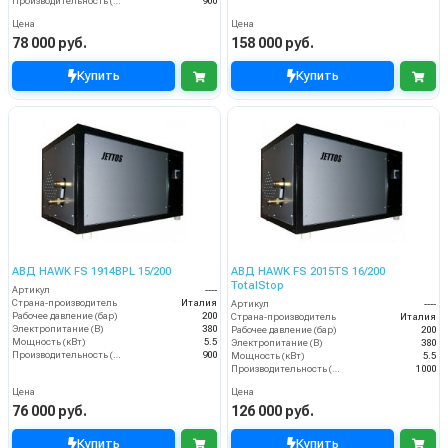
Производительность (л/ч)
900
Цена
Цена
78 000 руб.
158 000 руб.
Купить
Купить
АВД HAWK FS 1914BPL 15/200
АВД HAWK FS 2015TS 16/200
TotalStop
Артикул
----
Страна-производитель
Италия
Артикул
----
Рабочее давление (бар)
200
Страна-производитель
Италия
Электропитание (В)
380
Рабочее давление (бар)
200
Мощность (кВт)
5.5
Электропитание (В)
380
Производительность (л/ч)
900
Мощность (кВт)
5.5
Производительность (л/ч)
1000
Цена
Цена
76 000 руб.
126 000 руб.
Купить
Купить