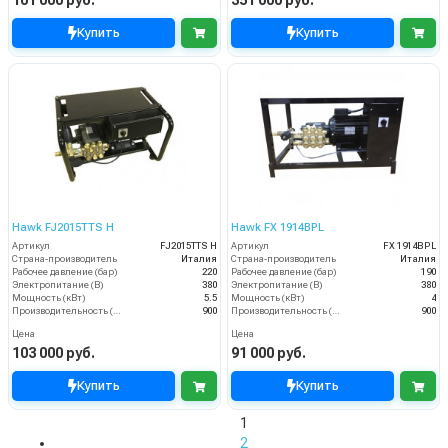
Купить
Купить
Hawk FJ2015TTS H
Hawk FX 1914BPL
Артикул
FJ2015TTS H
Артикул
FX 1914BPL
Страна-производитель
Италия
Страна-производитель
Италия
Рабочее давление (бар)
220
Рабочее давление (бар)
190
Электропитание (В)
380
Электропитание (В)
380
Мощность (кВт)
5.5
Мощность (кВт)
4
Производительность (л/ч)
900
Производительность (л/ч)
900
Цена
Цена
103 000 руб.
91 000 руб.
Купить
Купить
1
2