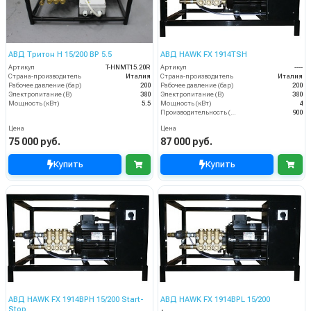
АВД Тритон H 15/200 BP 5.5
АВД HAWK FX 1914TSH
Артикул
T-HNMT15.20R
Артикул
----
Страна-производитель
Италия
Страна-производитель
Италия
Рабочее давление (бар)
200
Рабочее давление (бар)
200
Электропитание (В)
380
Электропитание (В)
380
Мощность (кВт)
5.5
Мощность (кВт)
4
Производительность (л/ч)
900
Цена
Цена
75 000 руб.
87 000 руб.
Купить
Купить
АВД HAWK FX 1914BPH 15/200 Start-
АВД HAWK FX 1914BPL 15/200
Stop