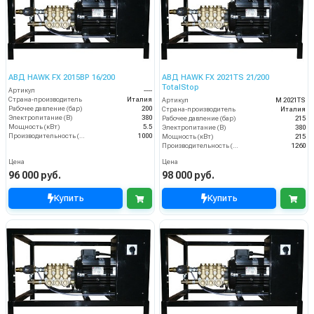
АВД HAWK FX 2015BP 16/200
АВД HAWK FX 2021TS 21/200
TotalStop
Артикул
----
Страна-производитель
Италия
Артикул
M 2021TS
Рабочее давление (бар)
200
Страна-производитель
Италия
Электропитание (В)
380
Рабочее давление (бар)
215
Мощность (кВт)
5.5
Электропитание (В)
380
Производительность (л/ч)
1000
Мощность (кВт)
215
Производительность (л/ч)
1260
Цена
Цена
96 000 руб.
98 000 руб.
Купить
Купить