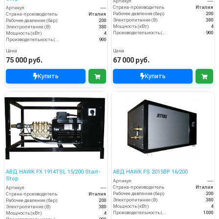
Артикул
----
Страна-производитель
Италия
Артикул
----
Рабочее давление (бар)
200
Страна-производитель
Италия
Электропитание (В)
380
Рабочее давление (бар)
200
Мощность (кВт)
4
Электропитание (В)
380
Производительность (л/ч)
900
Мощность (кВт)
4
Производительность (л/ч)
900
Цена
Цена
75 000 руб.
67 000 руб.
Купить
Купить
АВД HAWK FX 1914TSL 15/200 Start-
АВД HAWK FS 2015BP 16/200
Stop
Артикул
----
Страна-производитель
Италия
Артикул
----
Рабочее давление (бар)
200
Страна-производитель
Италия
Электропитание (В)
380
Рабочее давление (бар)
200
Мощность (кВт)
4
Электропитание (В)
380
Производительность (л/ч)
1000
Мощность (кВт)
4