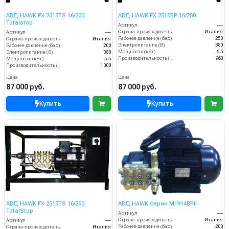
АВД HAWK FX 2015TS 16/200
АВД HAWK FX 2515BP 16/250
Totalstop
Артикул
----
Страна-производитель
Италия
Артикул
----
Рабочее давление (бар)
250
Страна-производитель
Италия
Электропитание (В)
380
Рабочее давление (бар)
200
Мощность (кВт)
6.5
Электропитание (В)
380
Производительность (л/ч)
960
Мощность (кВт)
5.5
Производительность (л/ч)
1000
Цена
Цена
87 000 руб.
87 000 руб.
Купить
Купить
АВД HAWK FX 2515TS 16/250
АВД HAWK серии М1914BPH
TotalStop
Артикул
----
Страна-производитель
Италия
Артикул
----
Рабочее давление (бар)
200
Страна-производитель
Италия