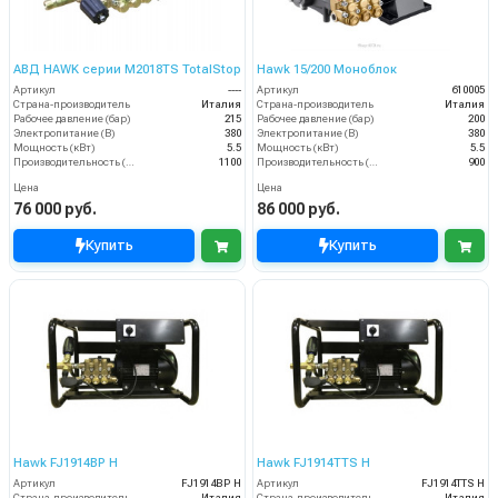
АВД HAWK серии M2018TS TotalStop
Hawk 15/200 Моноблок
Артикул
----
Артикул
610005
Страна-производитель
Италия
Страна-производитель
Италия
Рабочее давление (бар)
215
Рабочее давление (бар)
200
Электропитание (В)
380
Электропитание (В)
380
Мощность (кВт)
5.5
Мощность (кВт)
5.5
Производительность (л/ч)
1100
Производительность (л/ч)
900
Цена
Цена
76 000 руб.
86 000 руб.
Купить
Купить
Hawk FJ1914BP H
Hawk FJ1914TTS H
Артикул
FJ1914BP H
Артикул
FJ1914TTS H
Страна-производитель
Италия
Страна-производитель
Италия