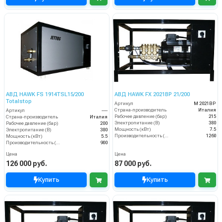
АВД HAWK FS 1914TSL15/200
АВД HAWK FX 2021BP 21/200
Totalstop
Артикул
M 2021BP
Страна-производитель
Италия
Артикул
----
Рабочее давление (бар)
215
Страна-производитель
Италия
Электропитание (В)
380
Рабочее давление (бар)
200
Мощность (кВт)
7.5
Электропитание (В)
380
Производительность (л/ч)
1260
Мощность (кВт)
5.5
Производительность (л/ч)
900
Цена
Цена
126 000 руб.
87 000 руб.
Купить
Купить