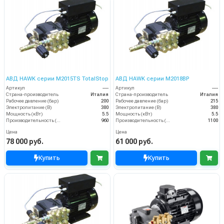
АВД HAWK серии M2015TS TotalStop
АВД HAWK серии M2018BP
Артикул
----
Артикул
----
Страна-производитель
Италия
Страна-производитель
Италия
Рабочее давление (бар)
200
Рабочее давление (бар)
215
Электропитание (В)
380
Электропитание (В)
380
Мощность (кВт)
5.5
Мощность (кВт)
5.5
Производительность (л/ч)
960
Производительность (л/ч)
1100
Цена
Цена
78 000 руб.
61 000 руб.
Купить
Купить