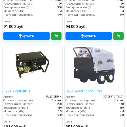
Рабочее давление (бар)
190
Рабочее давление (бар)
190
Электропитание (В)
380
Электропитание (В)
380
Мощность (кВт)
4
Мощность (кВт)
4
Производительность (л/ч)
840
Производительность (л/ч)
840
Цена
Цена
91 000 руб.
94 000 руб.
Купить
Купить
Hawk FJ2015BP H
Hawk AVANT 160/15 TST
Артикул
FJ2015BP H
Артикул
301615PG-TS.01
Страна-производитель
Италия
Страна-производитель
Италия
Рабочее давление (бар)
220
Рабочее давление (бар)
160
Электропитание (В)
380
Электропитание (В)
380
Мощность (кВт)
5.5
Мощность (кВт)
4.4
Производительность (л/ч)
900
Производительность (л/ч)
900
Цена
Цена
101 000 руб.
351 000 руб.