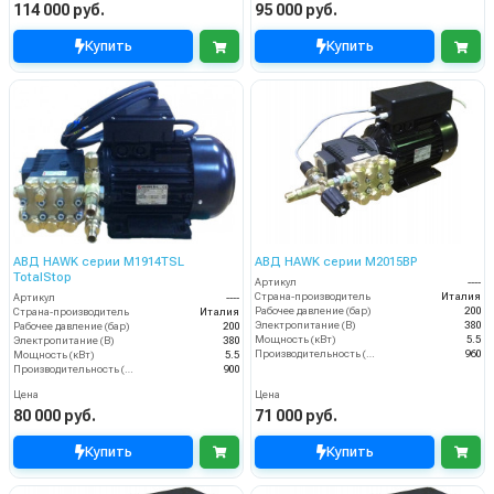
114 000 руб.
95 000 руб.
Купить
Купить
АВД HAWK серии M1914TSL
АВД HAWK серии M2015BP
TotalStop
Артикул
----
Страна-производитель
Италия
Артикул
----
Рабочее давление (бар)
200
Страна-производитель
Италия
Электропитание (В)
380
Рабочее давление (бар)
200
Мощность (кВт)
5.5
Электропитание (В)
380
Производительность (л/ч)
960
Мощность (кВт)
5.5
Производительность (л/ч)
900
Цена
Цена
80 000 руб.
71 000 руб.
Купить
Купить