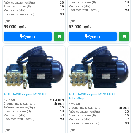
Электропитание (В)
380
Рабочее давление (бар)
250
Мощность (кВт)
5.5
Электропитание (В)
380
Производительность (л/ч)
900
Мощность (кВт)
6.5
Производительность (л/ч)
960
Цена
Цена
99 000 руб.
62 000 руб.
Купить
Купить
АВД HAWK серии М1914BPL
АВД HAWK серии M1914TSH
TotalStop
Артикул
M 1914BPL
Страна-производитель
Италия
Артикул
----
Рабочее давление (бар)
200
Страна-производитель
Италия
Электропитание (В)
380
Рабочее давление (бар)
200
Мощность (кВт)
5.5
Электропитание (В)
380
Производительность (л/ч)
900
Мощность (кВт)
5.5
Производительность (л/ч)
900
Цена
Цена