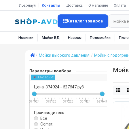
🚩Барнаул
Контакты
Доставка
О магазине
Оплата
Каталог товаров
Новинки
Мойки ВД
Насосы
Поломойки
Пыле
Мойки высокого давления
Мойки с подогре
Мойк
Параметры подбора
LAVOR PRO
Цена:
374924
-
627647
руб
374924
375128
377223
384424
627647
Производитель
Все
Comet