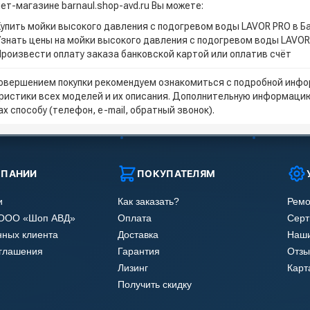
ет-магазине barnaul.shop-avd.ru Вы можете:
Купить мойки высокого давления с подогревом воды LAVOR PRO в Б
Узнать цены на мойки высокого давления с подогревом воды LAVOR
Произвести оплату заказа банковской картой или оплатив счёт
овершением покупки рекомендуем ознакомиться с подробной инфор
ристики всех моделей и их описания. Дополнительную информацию
х способу (телефон, e-mail, обратный звонок).
МПАНИИ
ПОКУПАТЕЛЯМ
и
Как заказать?
Ремо
 ООО «Шоп АВД»
Оплата
Сер
нных клиента
Доставка
Наши
оглашения
Гарантия
Отзы
Лизинг
Карт
Получить скидку