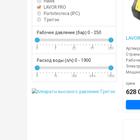
Hawk
LAVOR PRO
Portotecnica (IPC)
Тритон
Рабочее давление (бар)
0
-
250
LAVOR
Артику
0
2
23
91
250
Страна
Расход воды (л/ч)
0
-
1900
Электр
Мощнос
0
15
168
694
1900
Цена
628 