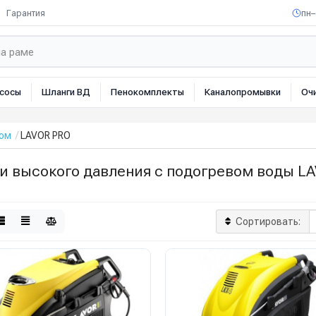
Гарантия
пн–
сосы
Шланги ВД
Пенокомплекты
Каналопромывки
Оч
вом
LAVOR PRO
и высокого давления с подогревом воды L
Сортировать: