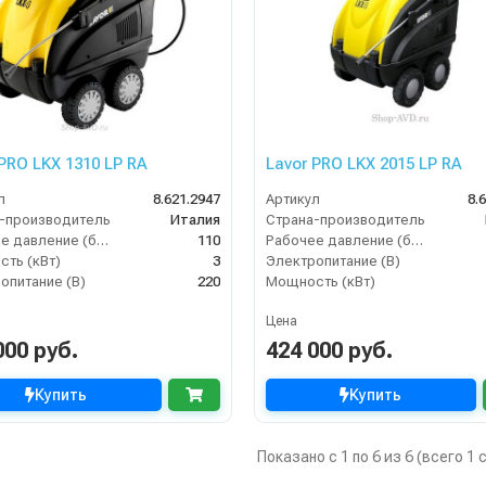
 PRO LKX 1310 LP RA
Lavor PRO LKX 2015 LP RA
л
8.621.2947
Артикул
8.
-производитель
Италия
Страна-производитель
Рабочее давление (бар)
110
Рабочее давление (бар)
ть (кВт)
3
Электропитание (В)
опитание (В)
220
Мощность (кВт)
Цена
000 руб.
424 000 руб.
Купить
Купить
Показано с 1 по 6 из 6 (всего 1