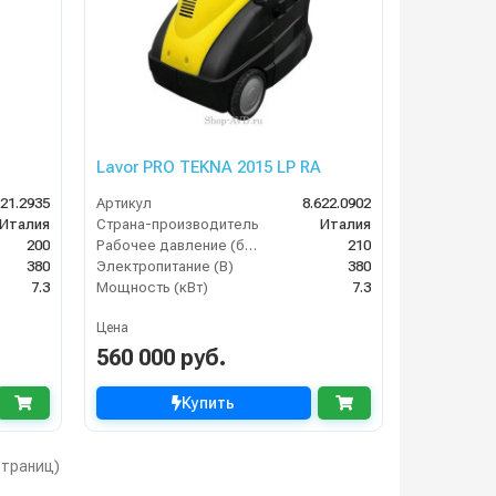
Lavor PRO TEKNA 2015 LP RA
621.2935
Артикул
8.622.0902
Италия
Страна-производитель
Италия
200
Рабочее давление (бар)
210
380
Электропитание (В)
380
7.3
Мощность (кВт)
7.3
Цена
560 000 руб.
Купить
 страниц)