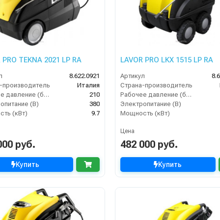
 PRO TEKNA 2021 LP RA
LAVOR PRO LKX 1515 LP RA
л
8.622.0921
Артикул
8.
-производитель
Италия
Страна-производитель
Рабочее давление (бар)
210
Рабочее давление (бар)
опитание (В)
380
Электропитание (В)
ть (кВт)
9.7
Мощность (кВт)
Цена
000 руб.
482 000 руб.
Купить
Купить