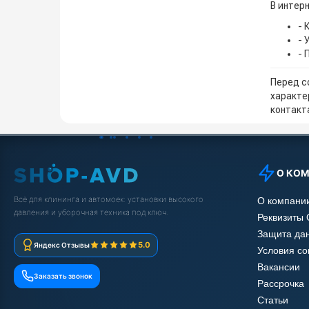
В интерн
- 
- 
- 
Перед с
характе
контакта
О КО
Всё для клининга и автомоек: установки высокого
О компани
давления и уборочная техника под ключ.
Реквизиты
Защита да
5.0
Яндекс Отзывы
Условия с
Вакансии
Заказать звонок
Рассрочка
Статьи