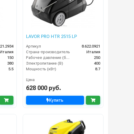
LAVOR PRO HTR 2515 LP
621.2934
Артикул
8.622.0921
Италия
Страна-производитель
Италия
150
Рабочее давление (бар)
250
380
Электропитание (В)
400
5.5
Мощность (кВт)
8.7
Цена
628 000 руб.
Купить