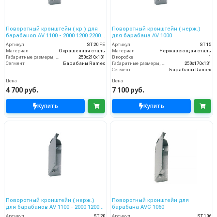
Поворотный кронштейн ( кр.) для
Поворотный кронштейн ( нерж.)
барабанов AV 1100 - 2000 1200 2200
для барабана AV 1000
2201- 825
Артикул
ST 20 FE
Артикул
ST 15
Материал
Окрашенная сталь
Материал
Нержавеющая сталь
Габаритные размеры, мм
250x210x131
В коробке
1
Сегмент
Барабаны Ramex
Габаритные размеры, мм
250x170x131
Сегмент
Барабаны Ramex
Цена
Цена
4 700 руб.
7 100 руб.
Купить
Купить
Поворотный кронштейн ( нерж.)
Поворотный кронштейн для
для барабанов AV 1100 - 2000 1200
барабана AVC 1060
2200 2201- 825
Артикул
ST 20
Артикул
ST 106