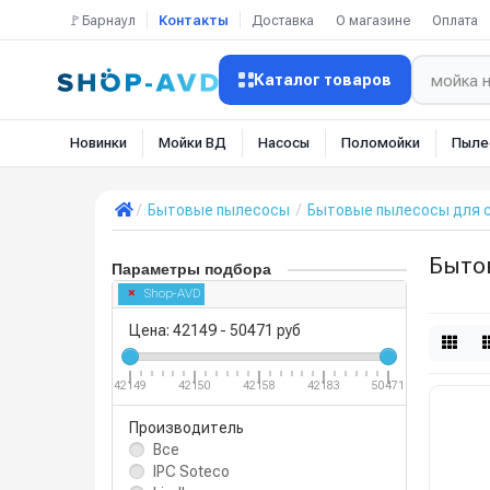
🚩Барнаул
Контакты
Доставка
О магазине
Оплата
Каталог товаров
Новинки
Мойки ВД
Насосы
Поломойки
Пыле
Бытовые пылесосы
Бытовые пылесосы для с
Быто
Параметры подбора
Shop-AVD
Цена:
42149
-
50471
руб
42149
42150
42158
42183
50471
Производитель
Все
IPC Soteco