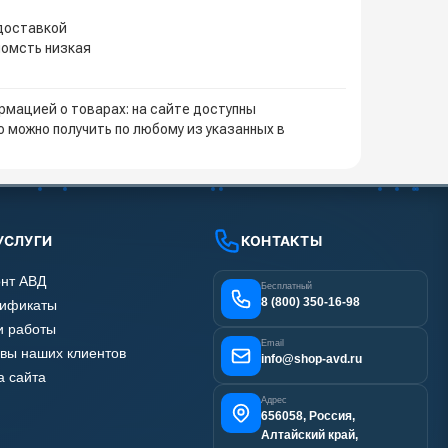
 доставкой
иомсть низкая
мацией о товарах: на сайте доступны
 можно получить по любому из указанных в
УСЛУГИ
КОНТАКТЫ
нт АВД
Бесплатный
8 (800) 350-16-98
тификаты
 работы
Email
вы наших клиентов
info@shop-avd.ru
а сайта
Адрес
656058, Россия,
Алтайский край,