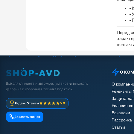
- 
- 
- 
Перед с
характе
контакта
О КО
Всё для клининга и автомоек: установки высокого
О компани
давления и уборочная техника под ключ.
Реквизиты
Защита да
5.0
Яндекс Отзывы
Условия с
Вакансии
Заказать звонок
Рассрочка
Статьи