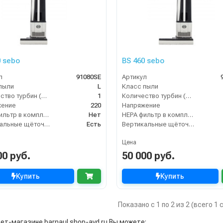
0 sebo
BS 460 sebo
л
91080SE
Артикул
пыли
L
Класс пыли
Количество турбин (шт)
1
Количество турбин (шт)
жение
220
Напряжение
HEPA фильтр в комплекте
Нет
HEPA фильтр в комплекте
Вертикальные щёточные пылесосы
Есть
Вертикальные щёточные пылесосы
Цена
00 руб.
50 000 руб.
Купить
Купить
Показано с 1 по 2 из 2 (всего 1
ет-магазине barnaul.shop-avd.ru Вы можете: