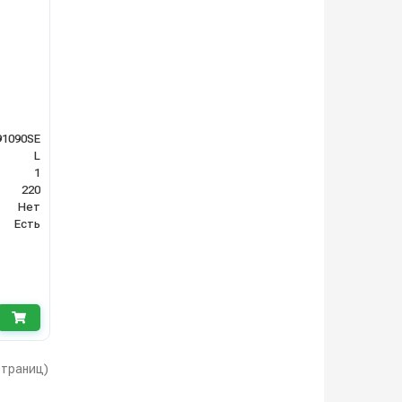
91090SE
L
1
220
Нет
Есть
 страниц)