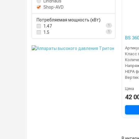
Lindhaus
Shop-AVD
Потребляемая мощность (кВт)
1.47
1
1.5
1
BS 36
Артику
Класс 
Напря
Цена
42 0
В интерн