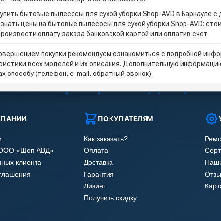
Купить бытовые пылесосы для сухой уборки Shop-AVD в Барнауле с
Узнать цены на бытовые пылесосы для сухой уборки Shop-AVD: сто
Произвести оплату заказа банковской картой или оплатив счёт
овершением покупки рекомендуем ознакомиться с подробной инфор
ристики всех моделей и их описания. Дополнительную информацию
х способу (телефон, e-mail, обратный звонок).
МПАНИИ
ПОКУПАТЕЛЯМ
и
Как заказать?
Ремо
 ООО «Шоп АВД»
Оплата
Сер
нных клиента
Доставка
Наши
оглашения
Гарантия
Отзы
Лизинг
Карт
Получить скидку