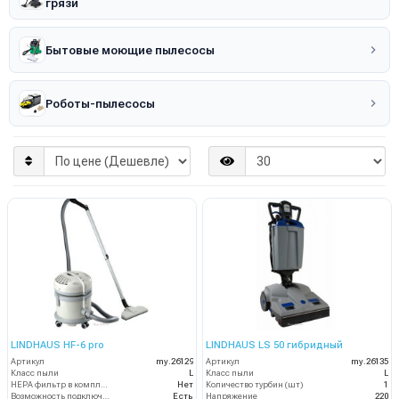
грязи
Бытовые моющие пылесосы
Роботы-пылесосы
LINDHAUS HF-6 pro
LINDHAUS LS 50 гибридный
Артикул
my.26129
Артикул
my.26135
Класс пыли
L
Класс пыли
L
HEPA фильтр в комплекте
Нет
Количество турбин (шт)
1
Возможность подключения электрощетки
Есть
Напряжение
220