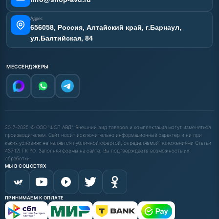
Адрес
656058, Россия, Алтайский край, г.Барнаул,
ул.Балтийская, 84
МЕССЕНДЖЕРЫ
2017-2025 © ООО "ШОП АВД". Внешний вид товаров и комплектация могут изменяться
производителем. Сайт носит исключительно информационный характер и ни при
каких условиях не является публичной офертой, определяемой положениями Статьи
437 (2) ГК РФ. Заполняя формы на сайте, Вы подтверждаете возможность их
обработки.
МЫ В СОЦСЕТЯХ
ПРИНИМАЕМ К ОПЛАТЕ