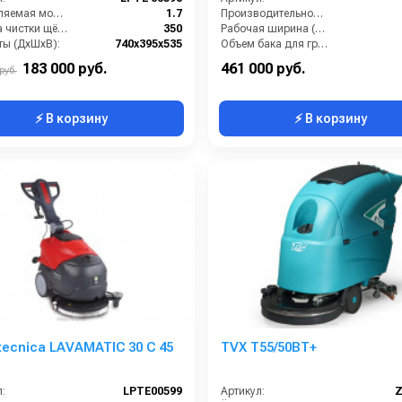
Потребляемая мощность (кВт):
1.7
Производительность (м3/час):
Ширина чистки щёток (мм):
350
Рабочая ширина (мм):
ты (ДхШхВ):
740х395х535
Объем бака для грязной воды, л:
Количество щеток (шт):
1
Объем бака для чистой воды, л:
183 000 руб.
461 000 руб.
руб.
⚡ В корзину
⚡ В корзину
tecnica LAVAMATIC 30 С 45
TVX T55/50BT+
:
LPTE00599
Артикул:
Z