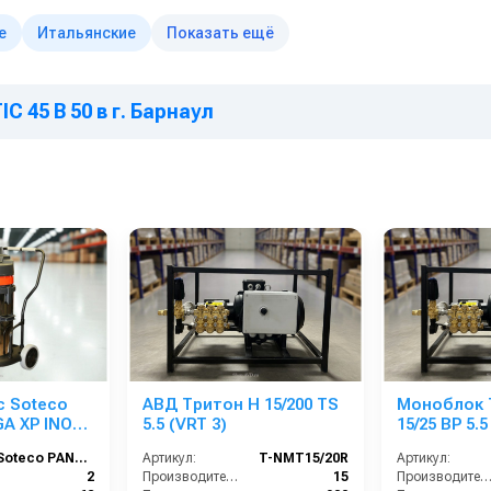
е
Итальянские
Показать ещё
C 45 B 50 в г. Барнаул
 Soteco
АВД Тритон H 15/200 TS
Моноблок 
A XP INOX
5.5 (VRT 3)
15/25 ВР 5.5
й
манометро
Soteco PANDA 429M GA XP INOX
Артикул:
T-NMT15/20R
Артикул:
электрики)
2
Производительность (л/мин):
15
Производительность (л/мин