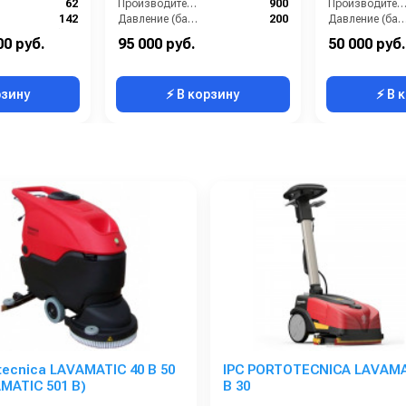
62
Производительность (л/ч):
900
Производительность (л/ч
142
Давление (бар):
200
Давление (ба
Нержавейка
Напряжение (В):
380
Напряжение
00 руб.
95 000 руб.
50 000 руб.
2800
Страна-производитель:
Россия
Страна-производитель:
рзину
⚡ В корзину
⚡ В 
tecnica LAVAMATIC 40 B 50
IPC PORTOTECNICA LAVAMA
MATIC 501 B)
B 30