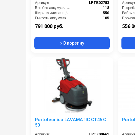
Артикул:
LPTB02783
Артикул
Вес без аккумуляторов (кг):
118
Ширина чистки щёток (мм):
550
Ёмкость аккумуляторов (Ач):
105
Габариты (ДхШхВ):
1310х673х1030
Мощнос
791 000 руб.
556 0
⚡ В корзину
Portotecnica LAVAMATIC СТ46 C
Porto
50
Артикул:
LPTE00661
Артикул