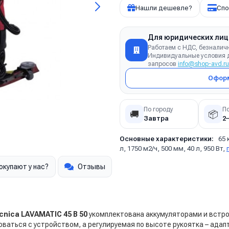
Нашли дешевле?
Спо
Для юридических лиц
Работаем с НДС, безналич
Индивидуальные условия д
запросов
info@shop-avd.ru
Оформ
По городу
П
🚚
📦
Завтра
2
Основные характеристики:
65 
л, 1750 м2/ч, 500 мм, 40 л, 950 Вт,
окупают у нас?
Отзывы
ecnica LAVAMATIC 45 B 50
укомплектована аккумуляторами и встр
ваться с устройством, а регулируемая по высоте рукоятка – адап