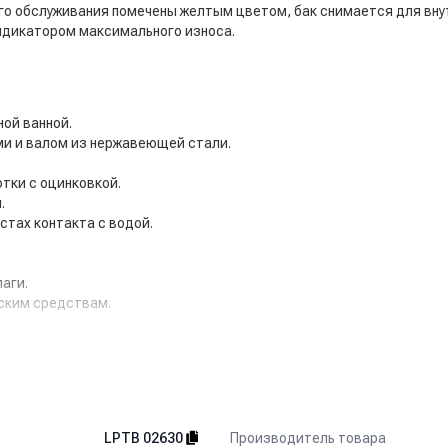
о обслуживания помечены желтым цветом, бак снимается для вну
ндикатором максимального износа.
ой ванной.
ми и валом из нержавеющей стали.
тки с оцинковкой.
.
стах контакта с водой.
аги.
еским средствам.
отности.
а.
иуретана.
Производитель товара
LPTB 02630