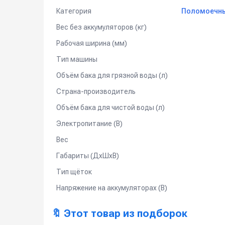
Комплект поставки:
Категория
Поломоечные
- Поломоечная машина в аккумуляторной версии.
Вес без аккумуляторов (кг)
- Аккумуляторы AGM 2х12 В / 74 Ач (C5).
Рабочая ширина (мм)
- Встроенное зарядное устройство.
- Дисковая щетка Ø500 мм.
Тип машины
- Всасывающая балка в сборе.
Объём бака для грязной воды (л)
Применение:
Страна-производитель
Поломоечные машины – идеальный вариант для глу
Объём бака для чистой воды (л)
административных зданиях, выставочных и конце
автомобилей и т. д., а также для подготовки пов
Электропитание (В)
каменного покрытий, лакированного паркета и по
Вес
Габариты (ДхШхВ)
Тип щёток
Напряжение на аккумуляторах (В)
🔖 Этот товар из подборок