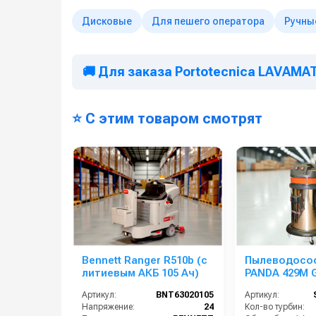
Дисковые
Для пешего оператора
Ручны
🚚 Для заказа Portotecnica LAVAMATI
⭐ С этим товаром смотрят
Bennett Ranger R510b (с
Пылеводосос
литиевым АКБ 105 Ач)
PANDA 429M G
2-х турбинны
Артикул:
BNT63020105
Артикул:
Напряжение:
24
Кол-во турбин: