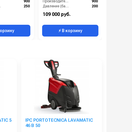
):
900
Производительность (л/ч):
900
р):
250
Давление (бар):
200
 (В):
380
Напряжение (В):
380
Тип машины
109 000 руб.
219 000 р
Россия
Страна-производитель:
Россия
корзину
⚡ В корзину
⚡ 
TIC 5
IPC PORTOTECNICA LAVAMATIC
46 B 50