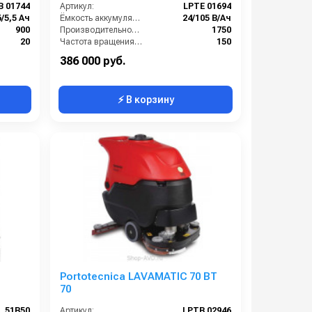
B 01744
Артикул:
LPTE 01694
6/5,5 Ач
Ёмкость аккумуляторов (Ач):
24/105 В/Ач
900
Производительность по площади (м2/ч):
1750
20
Частота вращения щетки (об/мин):
150
1
Время работы от аккумуляторов (ч):
3
386 000 руб.
⚡ В корзину
Portotecnica LAVAMATIC 70 BT
70
51B50
Артикул:
LPTB 02946