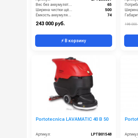
Вес без аккумуляторов (кг):
65
Ширина чистки щёток (мм):
500
Ёмкость аккумуляторов (Ач):
74
Габари
Габариты (ДхШхВ):
821x576x1220
243 000 руб.
198 000 
⚡ В корзину
Portotecnica LAVAMATIC 40 B 50
Porto
Артикул:
LPTB01548
Артикул