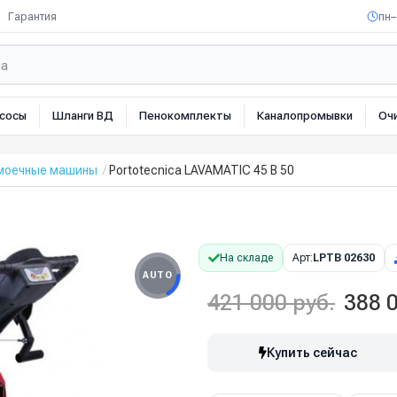
Гарантия
пн–
сосы
Шланги ВД
Пенокомплекты
Каналопромывки
Оч
омоечные машины
Portotecnica LAVAMATIC 45 B 50
На складе
Арт:
LPTB 02630
AUTO
421 000 руб.
388 0
Купить сейчас