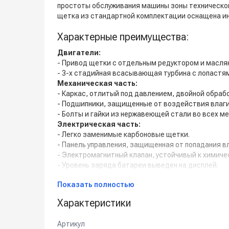
простоты обслуживания машины зоны техническог
щетка из стандартной комплектации оснащена и
Характерные преимущества:
Двигатели:
- Привод щетки с отдельным редуктором и маслян
- 3-х стадийная всасывающая турбина с лопастя
Механическая часть:
- Каркас, отлитый под давлением, двойной обрабо
- Подшипники, защищенные от воздействия влаги
- Болты и гайки из нержавеющей стали во всех ме
Электрическая часть:
- Легко заменимые карбоновые щетки.
- Панель управления, защищенная от попадания вл
- Электромагнитный клапан, устойчивый к химич
- Уровень заряда батареи выведен на дисплей.
Элементы конструкции:
Показать полностью
- Толстостенные баки из полиэтилена высокой пл
- 4-х сторонние влагосборочные лезвия из латекс
Характеристики
- Всасывающий и сливной шланги из стойкого пол
- Маслостойкие колеса.
Артикул