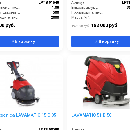
:
LPTB 01548
Артикул:
LPT
Потребляемая мощность (кВт):
1.08
Ёмкость аккумуляторов (Ач):
3
Рабочая ширина щеток (мм):
500
Производительность по площади (м2/ч):
Производительность по площади (м2/ч):
2000
Масса (кг):
ть (кВт):
1.1
Количество щеток (шт):
00 руб.
182 000 руб.
197 000 руб.
⚡ В корзину
⚡ В корзину
tecnica LAVAMATIC 15 C 35
LAVAMATIC 51 B 50
:
LPTE 00598
Артикул: