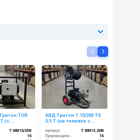
Тритон TOR
АВД Тритон Т 15/200 TS
Portotec
 T (с
5.5 T (на тележке c
15 R CAB
м, без
барабаном,
T-BM15/25R
Артикул:
T-BM15.20N
Артикул:
манометром, электрика
):
15
Производительность (л/мин):
15
с теплозащитой)