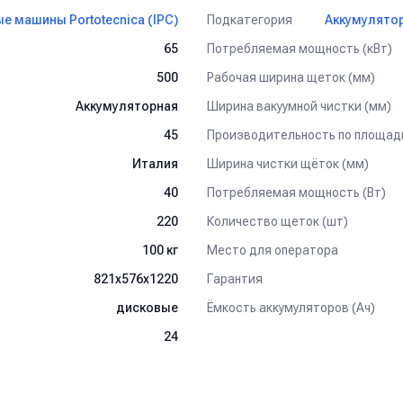
Подкатегория
 машины Portotecnica (IPC)
Аккумулятор
Потребляемая мощность (кВт)
65
Рабочая ширина щеток (мм)
500
Ширина вакуумной чистки (мм)
Аккумуляторная
Производительность по площади
45
Ширина чистки щёток (мм)
Италия
бокой чистки и мытья полов в магазинах и складских помещениях,
Потребляемая мощность (Вт)
40
ртных залах, офисных зданиях, производственных помещениях, с
ерхностей к последующей полировке. Они отлично подходят для убо
Количество щеток (шт)
220
крытого линолеумом пола.
Место для оператора
100 кг
Гарантия
821x576x1220
Ёмкость аккумуляторов (Ач)
дисковые
24