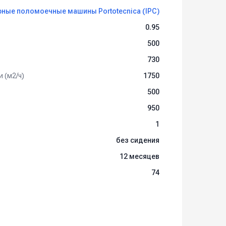
ные поломоечные машины Portotecnica (IPC)
0.95
500
730
 (м2/ч)
1750
500
 торговых центрах, спортзалах, школах и
950
танциях технического обслуживания
рки коврового, кафельного, мраморного и
1
без сидения
12 месяцев
74